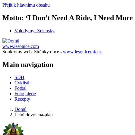
Přejít k hlavnímu obsahu
Motto: ‘I Don’t Need A Ride, I Need Mor
Volodymyr Zelensky
www.lesonice.com
Soukromý web. Stránky obce -
www.lesonicemk.cz
Main navigation
SDH
Cyklisti
Fotbal
Fotogalerie
Recepty
Domů
Letní dovolená-plán