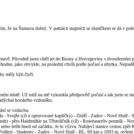
ím, že na Šumavu dobrý. V patnácti stupních se sluníčkem se dá v pohodě
mavě. Původně jsem chtěl jet do Bosny a Hercegoviny s dvoudenním po
hodne, jako obvykle, na poslední chvíli podle počasí a ubytka. Nejraděj
by měly býti čtyři.
m místě. Už totiž na mě vykoukla předpověď počasí a tak jsem se tam 
 nadýchal horského vzdoušku.
ání se vzduchu.
la - Svojše (cíl u opravované kapličky) - Zhůří - Zadov - Nové Hutě -
tit) - přes Haidmühle na Třístoličník (cíl) - Rosenauerův pomník - No
, nebo šetřit hned od začátku. Je to výzva. Nabíjecí stanice cestou z
 Podlesí - Studenec - Zadov - Nové Hutě - BL. 69 km a 1093 m, ovšem p