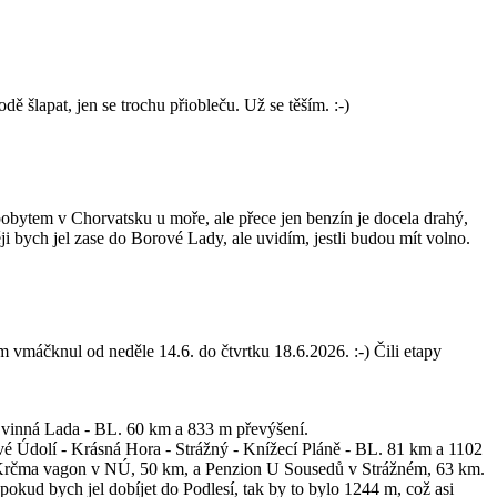
 šlapat, jen se trochu přiobleču. Už se těším. :-)
bytem v Chorvatsku u moře, ale přece jen benzín je docela drahý,
i bych jel zase do Borové Lady, ale uvidím, jestli budou mít volno.
vmáčknul od neděle 14.6. do čtvrtku 18.6.2026. :-) Čili etapy
 Svinná Lada - BL. 60 km a 833 m převýšení.
vé Údolí - Krásná Hora - Strážný - Knížecí Pláně - BL. 81 km a 1102
pět Krčma vagon v NÚ, 50 km, a Penzion U Sousedů v Strážném, 63 km.
okud bych jel dobíjet do Podlesí, tak by to bylo 1244 m, což asi