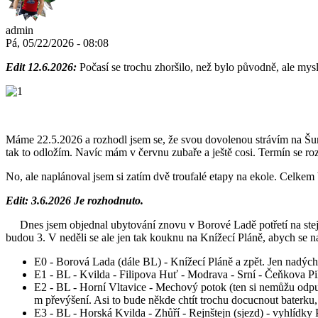
admin
Pá, 05/22/2026 - 08:08
Edit 12.6.2026:
Počasí se trochu zhoršilo, než bylo původně, ale mysl
Máme 22.5.2026 a rozhodl jsem se, že svou dovolenou strávím na Šu
tak to odložím. Navíc mám v červnu zubaře a ještě cosi. Termín se roz
No, ale naplánoval jsem si zatím dvě troufalé etapy na ekole. Celkem 
Edit: 3.6.2026 Je rozhodnuto.
Dnes jsem objednal ubytování znovu v Borové Ladě potřetí na stejné
budou 3. V neděli se ale jen tak kouknu na Knížecí Pláně, abych se
E0 - Borová Lada (dále BL) - Knížecí Pláně a zpět. Jen nadých
E1 - BL - Kvilda - Filipova Huť - Modrava - Srní - Čeňkova Pi
E2 - BL - Horní Vltavice - Mechový potok (ten si nemůžu odpus
m převýšení. Asi to bude někde chtít trochu docucnout baterku
E3 - BL - Horská Kvilda - Zhůří - Rejnštejn (sjezd) - vyhlídky