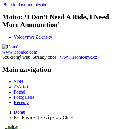
Přejít k hlavnímu obsahu
Motto: ‘I Don’t Need A Ride, I Need
More Ammunition’
Volodymyr Zelensky
www.lesonice.com
Soukromý web. Stránky obce -
www.lesonicemk.cz
Main navigation
SDH
Cyklisti
Fotbal
Fotogalerie
Recepty
Domů
Pan Prezident vrací pero v Chile