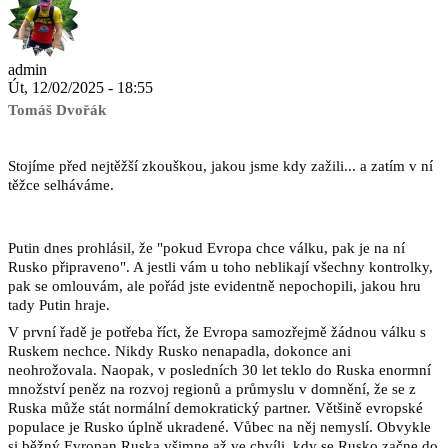
admin
Út, 12/02/2025 - 18:55
Tomáš Dvořák
Stojíme před nejtěžší zkouškou, jakou jsme kdy zažili... a zatím v ní 
těžce selháváme.
Putin dnes prohlásil, že "pokud Evropa chce válku, pak je na ní 
Rusko připraveno". A jestli vám u toho neblikají všechny kontrolky, 
pak se omlouvám, ale pořád jste evidentně nepochopili, jakou hru 
tady Putin hraje. 
V první řadě je potřeba říct, že Evropa samozřejmě žádnou válku s 
Ruskem nechce. Nikdy Rusko nenapadla, dokonce ani 
neohrožovala. Naopak, v posledních 30 let teklo do Ruska enormní 
množství peněz na rozvoj regionů a průmyslu v domnění, že se z 
Ruska může stát normální demokratický partner. Většině evropské 
populace je Rusko úplně ukradené. Vůbec na něj nemyslí. Obvykle 
si běžný Evropan Ruska všimne až ve chvíli, kdy se Rusko začne do 