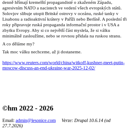
denně hřímají kremelští propagandisté o zkaženém Západu, 
agresivním NATO a nacistech ve vedení všech evropských států. 
Solovjov slibuje utopit Britské ostrovy v oceánu, ruské tanky v 
Lisabonu a radioaktivní krátery v Paříži nebo Berlíně. A poslední tři 
roky připravuje ruská propaganda informační prostor i v USA a 
zbytku Evropy. Aby si co největší část myslela, že si válku 
minimálně zasloužíme, nebo se rovnou přidala na ruskou stranu. 
A co děláme my? 
Tak moc válku nechceme, až ji dostaneme.
https://www.reuters.com/world/china/witkoff-kushner-meet-putin-
moscow-discuss-an-end-ukraine-war-2025-12-02/
©hm 2022 - 2026
Email:
admin@lesonice.com
Verze: Drupal 10.6.14 (od
27.7.2026)