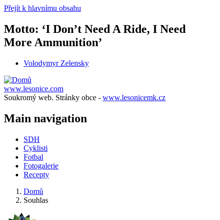
Přejít k hlavnímu obsahu
Motto: ‘I Don’t Need A Ride, I Need
More Ammunition’
Volodymyr Zelensky
www.lesonice.com
Soukromý web. Stránky obce -
www.lesonicemk.cz
Main navigation
SDH
Cyklisti
Fotbal
Fotogalerie
Recepty
Domů
Souhlas