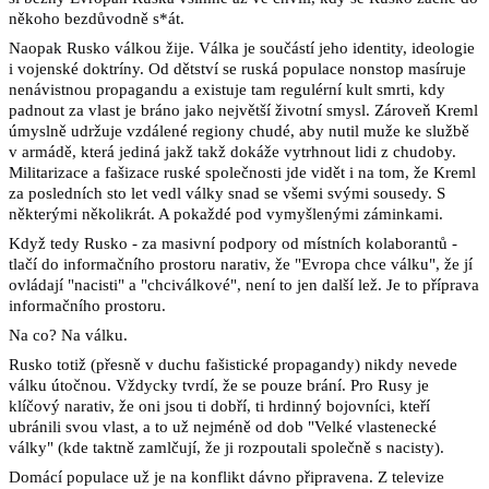
někoho bezdůvodně s*át. 
Naopak Rusko válkou žije. Válka je součástí jeho identity, ideologie 
i vojenské doktríny. Od dětství se ruská populace nonstop masíruje 
nenávistnou propagandu a existuje tam regulérní kult smrti, kdy 
padnout za vlast je bráno jako největší životní smysl. Zároveň Kreml 
úmyslně udržuje vzdálené regiony chudé, aby nutil muže ke službě 
v armádě, která jediná jakž takž dokáže vytrhnout lidi z chudoby. 
Militarizace a fašizace ruské společnosti jde vidět i na tom, že Kreml 
za posledních sto let vedl války snad se všemi svými sousedy. S 
některými několikrát. A pokaždé pod vymyšlenými záminkami. 
Když tedy Rusko - za masivní podpory od místních kolaborantů - 
tlačí do informačního prostoru narativ, že "Evropa chce válku", že jí 
ovládají "nacisti" a "chciválkové", není to jen další lež. Je to příprava 
informačního prostoru. 
Na co? Na válku.
Rusko totiž (přesně v duchu fašistické propagandy) nikdy nevede 
válku útočnou. Vždycky tvrdí, že se pouze brání. Pro Rusy je 
klíčový narativ, že oni jsou ti dobří, ti hrdinný bojovníci, kteří 
ubránili svou vlast, a to už nejméně od dob "Velké vlastenecké 
války" (kde taktně zamlčují, že ji rozpoutali společně s nacisty). 
Domácí populace už je na konflikt dávno připravena. Z televize 