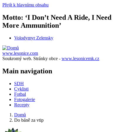
Přejít k hlavnímu obsahu
Motto: ‘I Don’t Need A Ride, I Need
More Ammunition’
Volodymyr Zelensky
www.lesonice.com
Soukromý web. Stránky obce -
www.lesonicemk.cz
Main navigation
SDH
Cyklisti
Fotbal
Fotogalerie
Recepty
Domů
Do báně za vtip