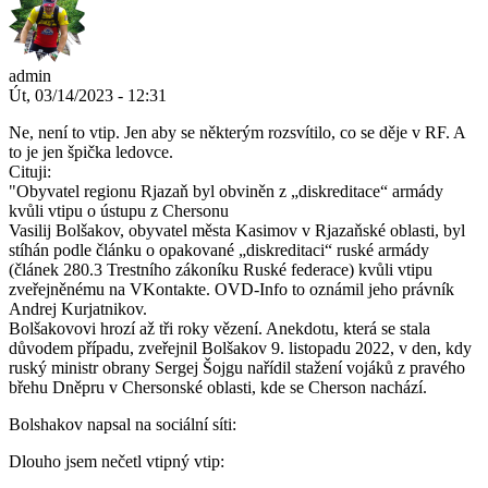
admin
Út, 03/14/2023 - 12:31
Ne, není to vtip. Jen aby se některým rozsvítilo, co se děje v RF. A
to je jen špička ledovce.
Cituji:
"Obyvatel regionu Rjazaň byl obviněn z „diskreditace“ armády
kvůli vtipu o ústupu z Chersonu
Vasilij Bolšakov, obyvatel města Kasimov v Rjazaňské oblasti, byl
stíhán podle článku o opakované „diskreditaci“ ruské armády
(článek 280.3 Trestního zákoníku Ruské federace) kvůli vtipu
zveřejněnému na VKontakte. OVD-Info to oznámil jeho právník
Andrej Kurjatnikov.
Bolšakovovi hrozí až tři roky vězení. Anekdotu, která se stala
důvodem případu, zveřejnil Bolšakov 9. listopadu 2022, v den, kdy
ruský ministr obrany Sergej Šojgu nařídil stažení vojáků z pravého
břehu Dněpru v Chersonské oblasti, kde se Cherson nachází.
Bolshakov napsal na sociální síti:
Dlouho jsem nečetl vtipný vtip: