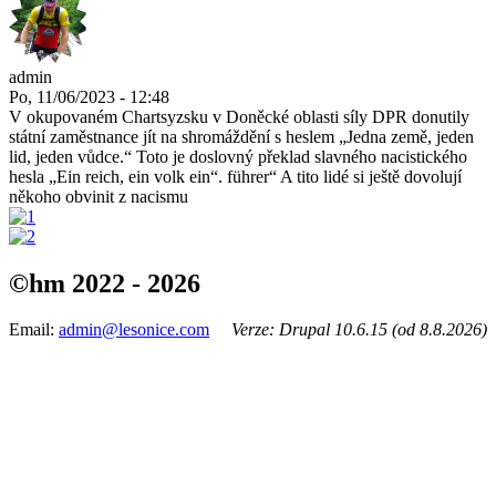
admin
Po, 11/06/2023 - 12:48
V okupovaném Chartsyzsku v Doněcké oblasti síly DPR donutily
státní zaměstnance jít na shromáždění s heslem „Jedna země, jeden
lid, jeden vůdce.“ Toto je doslovný překlad slavného nacistického
hesla „Ein reich, ein volk ein“. führer“ A tito lidé si ještě dovolují
někoho obvinit z nacismu
©hm 2022 - 2026
Email:
admin@lesonice.com
Verze: Drupal 10.6.15 (od 8.8.2026)