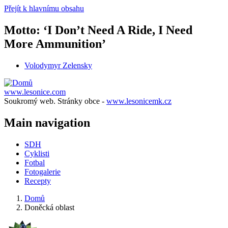
Přejít k hlavnímu obsahu
Motto: ‘I Don’t Need A Ride, I Need
More Ammunition’
Volodymyr Zelensky
www.lesonice.com
Soukromý web. Stránky obce -
www.lesonicemk.cz
Main navigation
SDH
Cyklisti
Fotbal
Fotogalerie
Recepty
Domů
Doněcká oblast